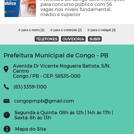
para concurso público com 56
vagas nos níveis fundamental,
médio e superior
Ir para o menu [1]
Ir para o conteúdo [2]
Ir para o rodapé [3]
TELEFONES
OUVIDORIA
SUBIR
Prefeitura Municipal de Congo - PB
Avenida Dr Vicente Nogueira Batista, S/N,
Centro
Congo / PB - CEP: 58535-000
(83) 3359-1100
congopmpb@gmail.com
Segunda a Quinta: 08h às 12h | 14h às 17h |
Sexta: 8h às 13h
Mapa do Site