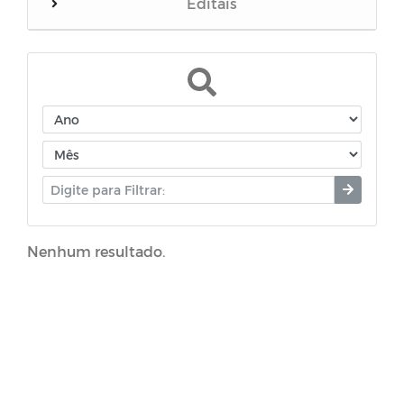
Editais
Manuais
Assistência Social
Concursos e Processos Seletivos
Coronavírus (COVID-19)
Nenhum resultado.
Horários Funcionários
Campanhas
Portal do Contribuinte