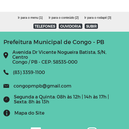
Ir para o menu [1]
Ir para o conteúdo [2]
Ir para o rodapé [3]
TELEFONES
OUVIDORIA
SUBIR
Prefeitura Municipal de Congo - PB
Avenida Dr Vicente Nogueira Batista, S/N,
Centro
Congo / PB - CEP: 58535-000
(83) 3359-1100
congopmpb@gmail.com
Segunda a Quinta: 08h às 12h | 14h às 17h |
Sexta: 8h às 13h
Mapa do Site