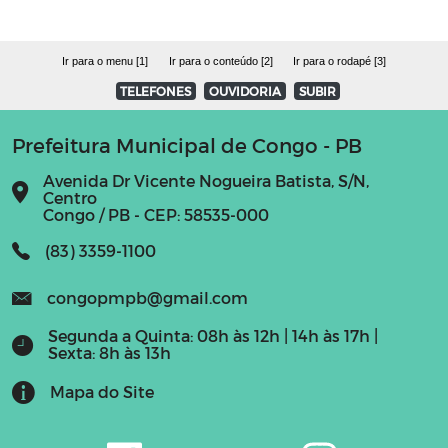
Ir para o menu [1]
Ir para o conteúdo [2]
Ir para o rodapé [3]
TELEFONES
OUVIDORIA
SUBIR
Prefeitura Municipal de Congo - PB
Avenida Dr Vicente Nogueira Batista, S/N,
Centro
Congo / PB - CEP: 58535-000
(83) 3359-1100
congopmpb@gmail.com
Segunda a Quinta: 08h às 12h | 14h às 17h |
Sexta: 8h às 13h
Mapa do Site