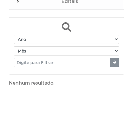
Editais
Manuais
Assistência Social
Concursos e Processos Seletivos
Coronavírus (COVID-19)
Nenhum resultado.
Horários Funcionários
Campanhas
Portal do Contribuinte